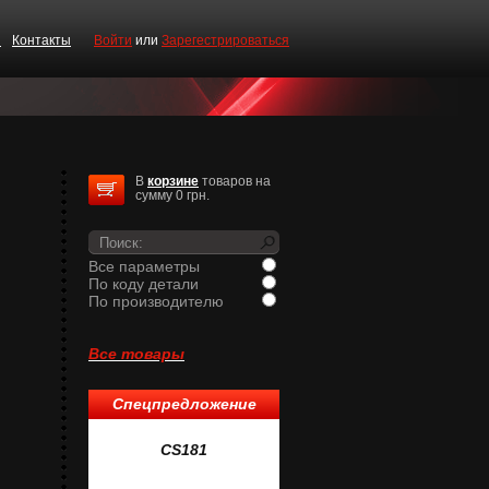
и
Контакты
Войти
или
Зарегестрироваться
В
корзине
товаров на
сумму 0 грн.
Все параметры
По коду детали
По производителю
Все товары
Спецпредложение
1
CS181
CS519