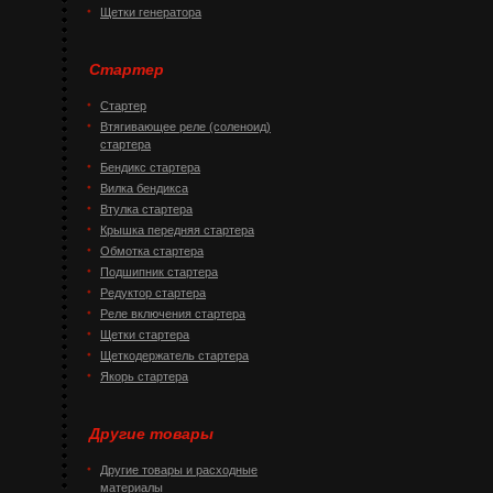
Щетки генератора
Стартер
Стартер
Втягивающее реле (соленоид)
стартера
Бендикс стартера
Вилка бендикса
Втулка стартера
Крышка передняя стартера
Обмотка стартера
Подшипник стартера
Редуктор стартера
Реле включения стартера
Щетки стартера
Щеткодержатель стартера
Якорь стартера
Другие товары
Другие товары и расходные
материалы