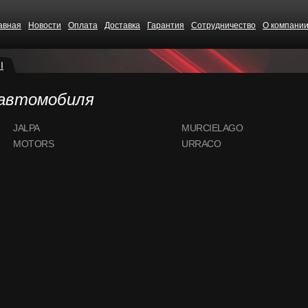
авная
Новости
Оплата
Доставка
Гарантия
Сотрудничество
О компани
I
 автомобиля
JALPA
MURCIELAGO
MOTORS
URRACO
CS68