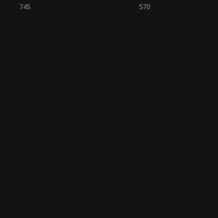
745
S70