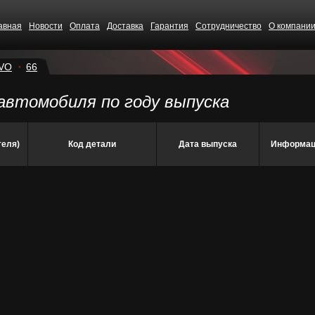
авная
Новости
Оплата
Доставка
Гарантия
Сотрудничество
О компани
VO
66
автомобиля по году выпуска
теля)
Код детали
Дата выпуска
Информац
CS68