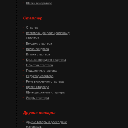
Щетки генератора
Стартер
Стартер
Втягивающее реле (соленоид)
стартера
Бендикс стартера
Вилка бендикса
Втулка стартера
Крышка передняя стартера
Обмотка стартера
Подшипник стартера
Редуктор стартера
Реле включения стартера
Щетки стартера
Щеткодержатель стартера
Якорь стартера
Другие товары
Другие товары и расходные
материалы