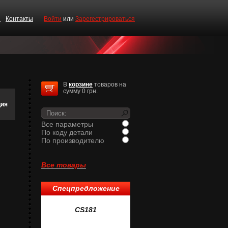
и
Контакты
Войти
или
Зарегестрироваться
В
корзине
товаров на
сумму 0 грн.
ия
Все параметры
По коду детали
По производителю
Все товары
Спецпредложение
1
CS181
CS519