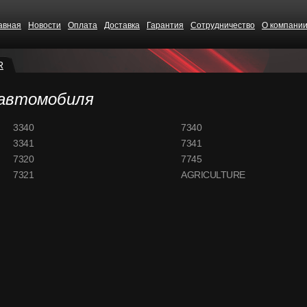
авная
Новости
Оплата
Доставка
Гарантия
Сотрудничество
О компани
R
 автомобиля
3340
7340
3341
7341
7320
7745
7321
AGRICULTURE
CS68