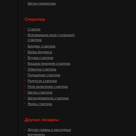
Щетки генератора
Стартер
Стартер
Втягивающее реле (соленоид)
стартера
Бендикс стартера
Вилка бендикса
Втулка стартера
Крышка передняя стартера
Обмотка стартера
Подшипник стартера
Редуктор стартера
Реле включения стартера
Щетки стартера
Щеткодержатель стартера
Якорь стартера
Другие товары
Другие товары и расходные
материалы