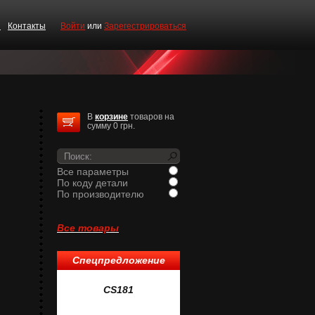
и
Контакты
Войти
или
Зарегестрироваться
В
корзине
товаров на
сумму 0 грн.
Все параметры
По коду детали
По производителю
Все товары
Спецпредложение
1
CS181
CS519