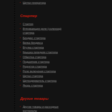
Щетки генератора
Стартер
Стартер
Втягивающее реле (соленоид)
стартера
Бендикс стартера
Вилка бендикса
Втулка стартера
Крышка передняя стартера
Обмотка стартера
Подшипник стартера
Редуктор стартера
Реле включения стартера
Щетки стартера
Щеткодержатель стартера
Якорь стартера
Другие товары
Другие товары и расходные
материалы