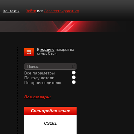
и
Контакты
Войти
или
Зарегестрироваться
В
корзине
товаров на
сумму 0 грн.
Все параметры
По коду детали
По производителю
Все товары
Спецпредложение
1
CS181
CS519