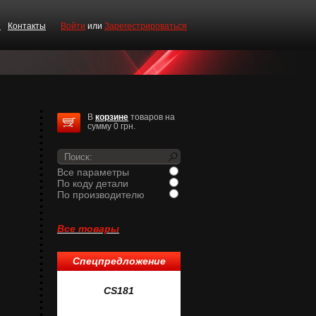
и
Контакты
Войти
или
Зарегестрироваться
В
корзине
товаров на
сумму 0 грн.
Все параметры
По коду детали
По производителю
Все товары
Спецпредложение
1
CS181
CS519