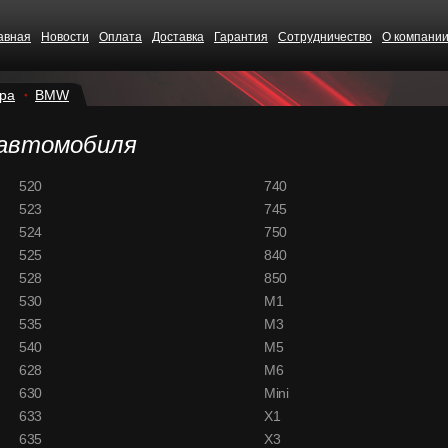
авная
Новости
Оплата
Доставка
Гарантия
Сотрудничество
О компани
ра
BMW
 автомобиля
520
740
523
745
524
750
525
840
528
850
530
M1
535
M3
540
M5
628
M6
630
Mini
CS68
633
X1
635
X3