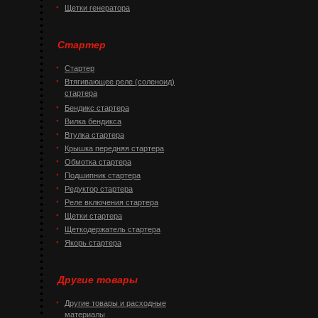
Щетки генератора
Стартер
Стартер
Втягивающее реле (соленоид)
стартера
Бендикс стартера
Вилка бендикса
Втулка стартера
Крышка передняя стартера
Обмотка стартера
Подшипник стартера
Редуктор стартера
Реле включения стартера
Щетки стартера
Щеткодержатель стартера
Якорь стартера
Другие товары
Другие товары и расходные
материалы