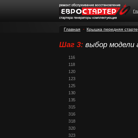
Гл
Главная
Крышка передняя старте
Шаг 3:
выбор модели
116
118
120
123
125
130
135
315
316
318
320
323