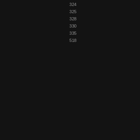
324
325
328
t
right
330
335
518