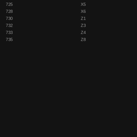
725
X5
728
X6
730
Z1
732
Z3
733
Z4
735
Z8
1200 