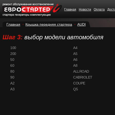
Главная
Новости
Оплата
Дост
Главная
Крышка передняя стартера
AUDI
Шаг 3:
выбор модели автомобиля
100
A4
200
A5
50
A6
60
A8
80
ALLROAD
90
CABRIOLET
A2
COUPE
A3
Q5