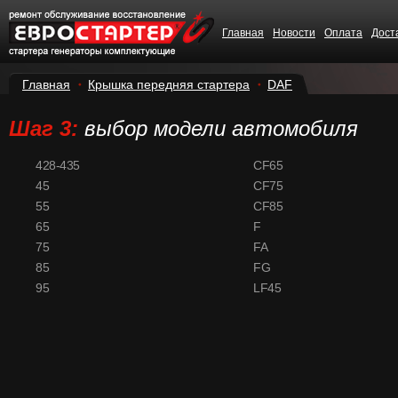
Главная
Новости
Оплата
Дост
Главная
Крышка передняя стартера
DAF
Шаг 3:
выбор модели автомобиля
428-435
CF65
45
CF75
55
CF85
65
F
75
FA
85
FG
95
LF45