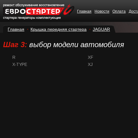
Главная
Новости
Оплата
Дост
Главная
Крышка передняя стартера
JAGUAR
Шаг 3:
выбор модели автомобиля
R
XF
X-TYPE
XJ