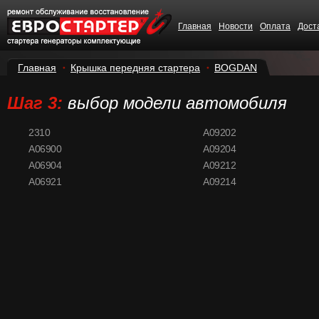
Главная
Новости
Оплата
Дост
Главная
Крышка передняя стартера
BOGDAN
Шаг 3:
выбор модели автомобиля
2310
A09202
A06900
A09204
A06904
A09212
A06921
A09214