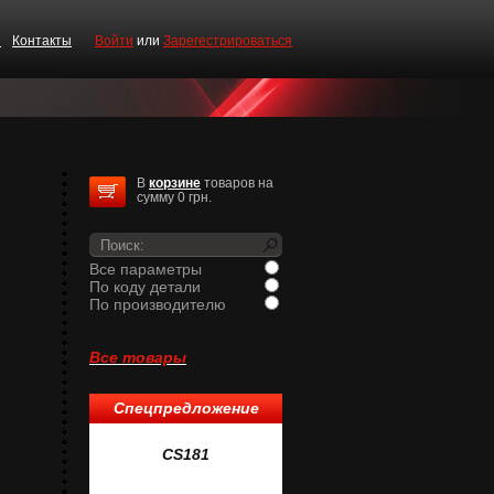
и
Контакты
Войти
или
Зарегестрироваться
В
корзине
товаров на
сумму 0 грн.
Все параметры
По коду детали
По производителю
Все товары
Спецпредложение
1
CS181
CS519