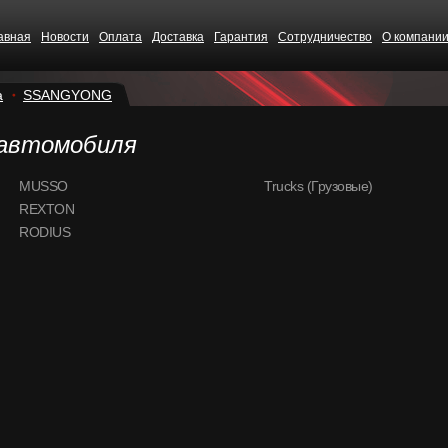
авная
Новости
Оплата
Доставка
Гарантия
Сотрудничество
О компани
а
SSANGYONG
 автомобиля
MUSSO
Trucks (Грузовые)
REXTON
RODIUS
CS68