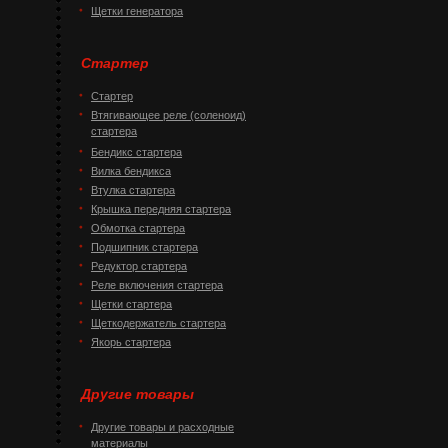
Щетки генератора
Стартер
Стартер
Втягивающее реле (соленоид)
стартера
Бендикс стартера
Вилка бендикса
Втулка стартера
Крышка передняя стартера
Обмотка стартера
Подшипник стартера
Редуктор стартера
Реле включения стартера
Щетки стартера
Щеткодержатель стартера
Якорь стартера
Другие товары
Другие товары и расходные
материалы