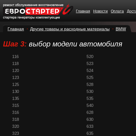
Главная
Новости
Оплата
Дост
Главная
Другие товары и расходные материалы
BMW
Шаг 3:
выбор модели автомобиля
116
520
118
523
120
524
123
525
125
528
130
530
135
535
315
540
316
628
318
630
320
633
323
635