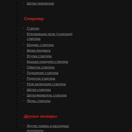
Щетки генератора
Стартер
Стартер
Втягивающее реле (соленоид)
стартера
Бендикс стартера
Вилка бендикса
Втулка стартера
Крышка передняя стартера
Обмотка стартера
Подшипник стартера
Редуктор стартера
Реле включения стартера
Щетки стартера
Щеткодержатель стартера
Якорь стартера
Другие товары
Другие товары и расходные
материалы