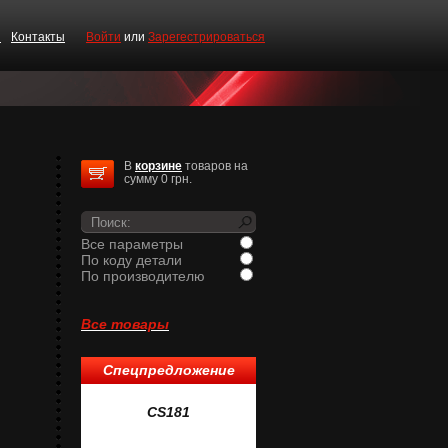
и
Контакты
Войти
или
Зарегестрироваться
В
корзине
товаров на
сумму 0 грн.
Все параметры
По коду детали
По производителю
Все товары
Спецпредложение
1
CS181
CS519