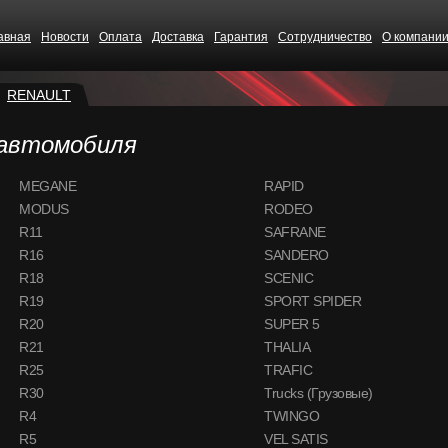
авная
Новости
Оплата
Доставка
Гарантия
Сотрудничество
О компани
RENAULT
 автомобиля
MEGANE
RAPID
MODUS
RODEO
R11
SAFRANE
R16
SANDERO
R18
SCENIC
R19
SPORT SPIDER
R20
SUPER 5
R21
THALIA
R25
TRAFIC
R30
Trucks (Грузовые)
CS68
R4
TWINGO
R5
VEL SATIS