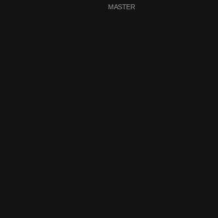
MASTER
t
right