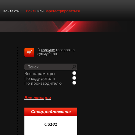
и
Контакты
Войти
или
Зарегестрироваться
В
корзине
товаров на
сумму 0 грн.
Все параметры
По коду детали
По производителю
Все товары
Спецпредложение
1
CS181
CS519