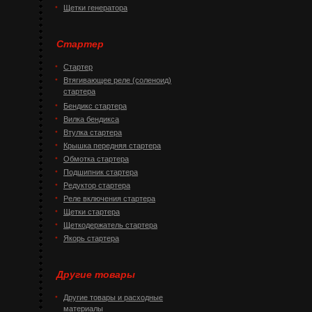
Щетки генератора
Стартер
Стартер
Втягивающее реле (соленоид)
стартера
Бендикс стартера
Вилка бендикса
Втулка стартера
Крышка передняя стартера
Обмотка стартера
Подшипник стартера
Редуктор стартера
Реле включения стартера
Щетки стартера
Щеткодержатель стартера
Якорь стартера
Другие товары
Другие товары и расходные
материалы