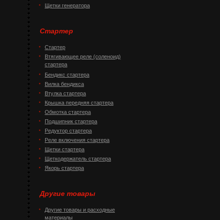
Щетки генератора
Стартер
Стартер
Втягивающее реле (соленоид)
стартера
Бендикс стартера
Вилка бендикса
Втулка стартера
Крышка передняя стартера
Обмотка стартера
Подшипник стартера
Редуктор стартера
Реле включения стартера
Щетки стартера
Щеткодержатель стартера
Якорь стартера
Другие товары
Другие товары и расходные
материалы