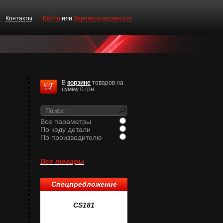
и
Контакты
Войти
или
Зарегестрироваться
В
корзине
товаров на
сумму 0 грн.
Все параметры
По коду детали
По производителю
Все товары
Спецпредложение
1
CS181
CS519