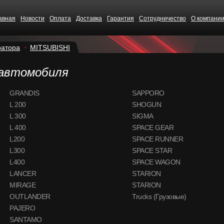
авная
Новости
Оплата
Доставка
Гарантия
Сотрудничество
О компани
ратора
MITSUBISHI
 автомобиля
GRANDIS
SAPPORO
L 200
SHOGUN
L 300
SIGMA
L 400
SPACE GEAR
L200
SPACE RUNNER
L300
SPACE STAR
L400
SPACE WAGON
LANCER
STARION
MIRAGE
STARION
OUTLANDER
Trucks (Грузовые)
CS68
PAJERO
SANTAMO