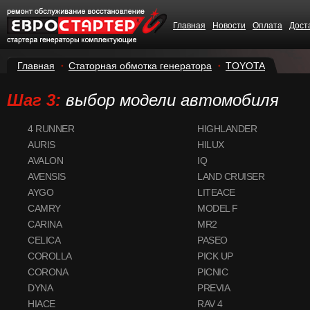
Главная
Новости
Оплата
Дост
Главная
Статорная обмотка генератора
TOYOTA
Шаг 3:
выбор модели автомобиля
4 RUNNER
HIGHLANDER
AURIS
HILUX
AVALON
IQ
AVENSIS
LAND CRUISER
AYGO
LITEACE
CAMRY
MODEL F
CARINA
MR2
CELICA
PASEO
COROLLA
PICK UP
CORONA
PICNIC
DYNA
PREVIA
HIACE
RAV 4